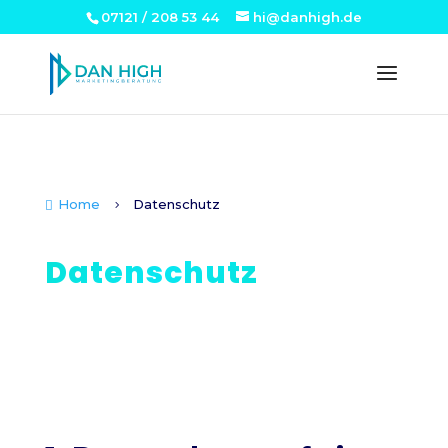
07121 / 208 53 44
hi@danhigh.de
Home
Datenschutz

5
Datenschutz